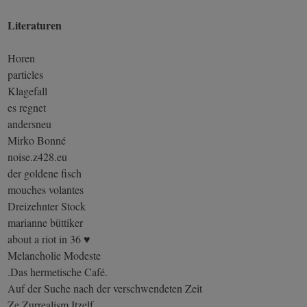
Literaturen
Horen
particles
Klagefall
es regnet
andersneu
Mirko Bonné
noise.z428.eu
der goldene fisch
mouches volantes
Dreizehnter Stock
marianne büttiker
about a riot in 36 ♥
Melancholie Modeste
.Das hermetische Café.
Auf der Suche nach der verschwendeten Zeit
Ze Zurrealism Itzelf