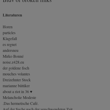
Literaturen
Horen
particles
Klagefall
es regnet
andersneu
Mirko Bonné
noise.z428.eu
der goldene fisch
mouches volantes
Dreizehnter Stock
marianne büttiker
about a riot in 36 ♥
Melancholie Modeste
.Das hermetische Café.
Auf der Suche nach der verschwendeten Zeit