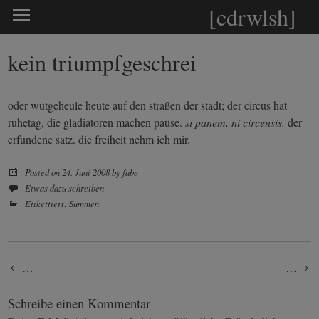
[cdrwlsh]
kein triumpfgeschrei
oder wutgeheule heute auf den straßen der stadt; der circus hat
ruhetag, die gladiatoren machen pause.
si panem, ni circensis.
der
erfundene satz. die freiheit nehm ich mir.
Posted on
24. Juni 2008
by
fabe
Etwas dazu schreiben
Etikettiert:
Summen
Post
…
…
navigation
Schreibe einen Kommentar