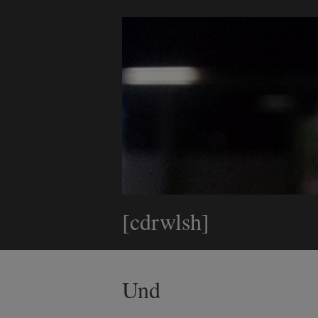
[cdrwlsh]
Und