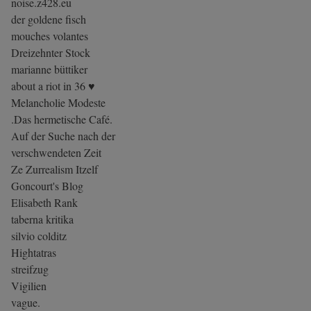
noise.z428.eu
der goldene fisch
mouches volantes
Dreizehnter Stock
marianne büttiker
about a riot in 36 ♥
Melancholie Modeste
.Das hermetische Café.
Auf der Suche nach der
verschwendeten Zeit
Ze Zurrealism Itzelf
Goncourt's Blog
Elisabeth Rank
taberna kritika
silvio colditz
Hightatras
streifzug
Vigilien
vague.