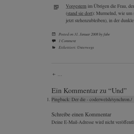
Vorgestern
im Übrigen die Frau, der
(
stand sie dort
): Murmelnd, wie um s
jetzt stehenzubleiben), in der dunkl
Posted on
31. Januar 2008
by
fabe
1 Comment
Etikettiert:
Unterwegs
Post
…
navigation
Ein Kommentar zu “
Und
”
Pingback:
Der die - coderwelsh/synchron./
Schreibe einen Kommentar
Deine E-Mail-Adresse wird nicht veröffentli