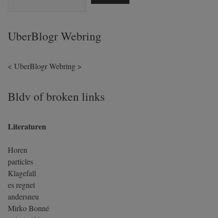
UberBlogr Webring
<
UberBlogr Webring
>
Bldv of broken links
Literaturen
Horen
particles
Klagefall
es regnet
andersneu
Mirko Bonné