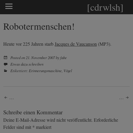
[cdrwlsh]
Robotermenschen!
Heute vor 225 Jahren starb
Jacques de Vaucanson
(MP3).
Posted on
21. November 2007
by
fabe
Etwas dazu schreiben
Etikettiert:
Erinnerungsmaschine
,
Vögel
Post
…
…
navigation
Schreibe einen Kommentar
Deine E-Mail-Adresse wird nicht veröffentlicht.
Erforderliche
Felder sind mit
*
markiert