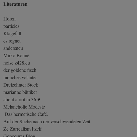
Literaturen
Horen
particles
Klagefall
es regnet
andersneu
Mirko Bonné
noise.z428.eu
der goldene fisch
mouches volantes
Dreizehnter Stock
marianne büttiker
about a riot in 36 ♥
Melancholie Modeste
.Das hermetische Café.
Auf der Suche nach der verschwendeten Zeit
Ze Zurrealism Itzelf
Goncourt's Blog