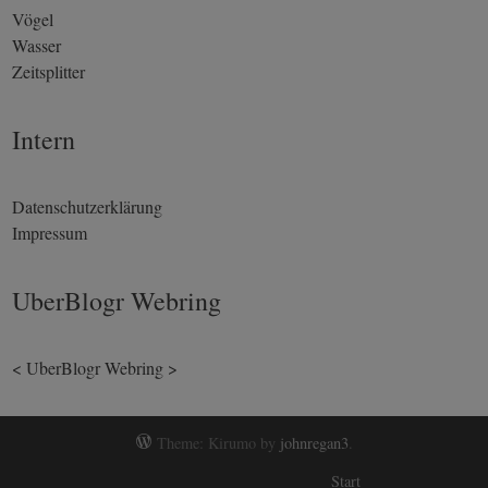
Vögel
Wasser
Zeitsplitter
Intern
Datenschutzerklärung
Impressum
UberBlogr Webring
<
UberBlogr Webring
>
Theme: Kirumo by
johnregan3
.
Start