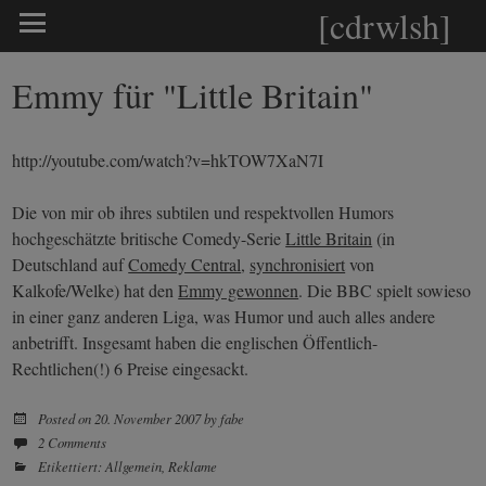
[cdrwlsh]
Emmy für "Little Britain"
http://youtube.com/watch?v=hkTOW7XaN7I
Die von mir ob ihres subtilen und respektvollen Humors
hochgeschätzte britische Comedy-Serie
Little Britain
(in
Deutschland auf
Comedy Central
,
synchronisiert
von
Kalkofe/Welke) hat den
Emmy gewonnen
. Die BBC spielt sowieso
in einer ganz anderen Liga, was Humor und auch alles andere
anbetrifft. Insgesamt haben die englischen Öffentlich-
Rechtlichen(!) 6 Preise eingesackt.
Posted on
20. November 2007
by
fabe
2 Comments
Etikettiert:
Allgemein
,
Reklame