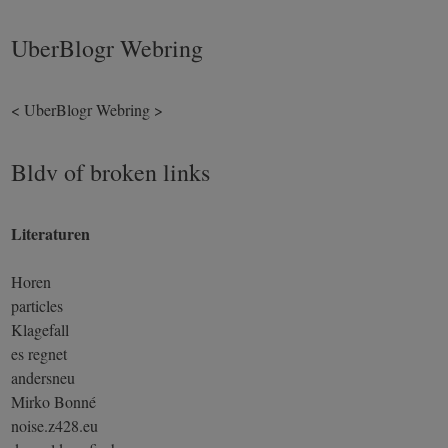
UberBlogr Webring
<
UberBlogr Webring
>
Bldv of broken links
Literaturen
Horen
particles
Klagefall
es regnet
andersneu
Mirko Bonné
noise.z428.eu