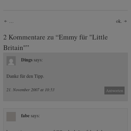
Post
…
ok.
navigation
2 Kommentare zu “
Emmy für "Little
Britain"
”
Dings
says:
Danke für den Tipp.
21. November 2007 at 10:53
Antworten
fabe
says: