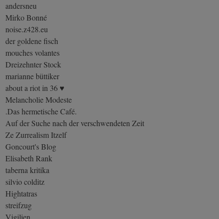
andersneu
Mirko Bonné
noise.z428.eu
der goldene fisch
mouches volantes
Dreizehnter Stock
marianne büttiker
about a riot in 36 ♥
Melancholie Modeste
.Das hermetische Café.
Auf der Suche nach der verschwendeten Zeit
Ze Zurrealism Itzelf
Goncourt's Blog
Elisabeth Rank
taberna kritika
silvio colditz
Hightatras
streifzug
Vigilien