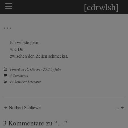
[cdrwlsh]
…
Ich wüsste gern,
wie Du
zwischen den Zeilen schmeckst,
Posted on
16. Oktober 2007
by
fabe
3 Comments
Etikettiert:
Literatur
Post
Norbert Schliewe
…
navigation
3 Kommentare zu “
…
”