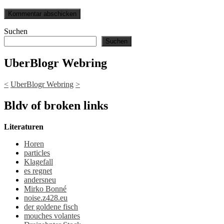
Suchen
Suchen
UberBlogr Webring
<
UberBlogr Webring
>
Bldv of broken links
Literaturen
Horen
particles
Klagefall
es regnet
andersneu
Mirko Bonné
noise.z428.eu
der goldene fisch
mouches volantes