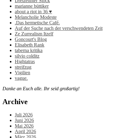
Dreizehnter Stock
marianne büttiker
about a riot in 36 ♥
Melancholie Modeste
.Das hermetische Café.
Auf der Suche nach der verschwendeten Zeit
Ze Zurrealism Itzelf
Goncourt's Blog
Elisabeth Rank
taberna kritika
silvio colditz
Hightatras
streifzug
Vigilien
vague.
Danke an Euch alle. Ihr seid großartig!
Archive
Juli 2026
Juni 2026
Mai 2026
April 2026
März 2026