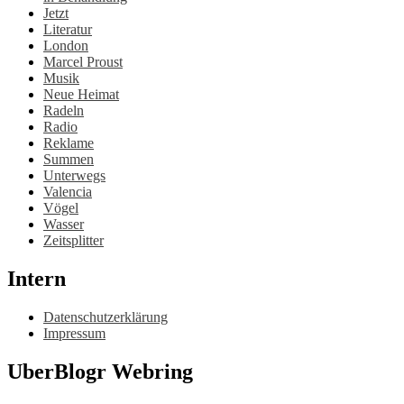
Jetzt
Literatur
London
Marcel Proust
Musik
Neue Heimat
Radeln
Radio
Reklame
Summen
Unterwegs
Valencia
Vögel
Wasser
Zeitsplitter
Intern
Datenschutzerklärung
Impressum
UberBlogr Webring