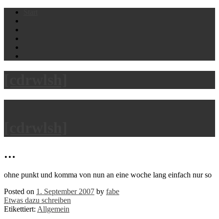
Skip
Start
to
content
[cdrwlsh]
[cdrwlsh]
…
ohne punkt und komma von nun an eine woche lang einfach nur so
Posted on
1. September 2007
by
fabe
Etwas dazu schreiben
Etikettiert:
Allgemein
…