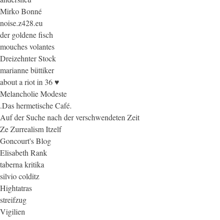
Mirko Bonné
noise.z428.eu
der goldene fisch
mouches volantes
Dreizehnter Stock
marianne büttiker
about a riot in 36 ♥
Melancholie Modeste
.Das hermetische Café.
Auf der Suche nach der verschwendeten Zeit
Ze Zurrealism Itzelf
Goncourt's Blog
Elisabeth Rank
taberna kritika
silvio colditz
Hightatras
streifzug
Vigilien