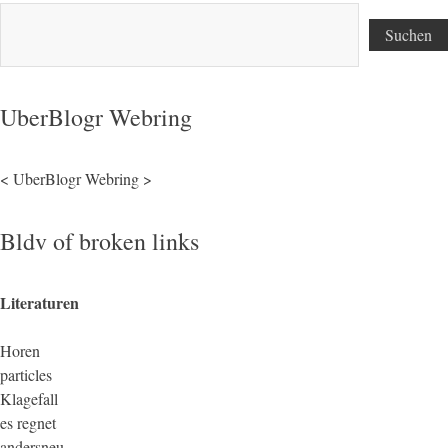
Suchen
UberBlogr Webring
<
UberBlogr Webring
>
Bldv of broken links
Literaturen
Horen
particles
Klagefall
es regnet
andersneu