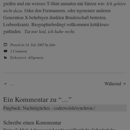
greifen und ein weisses T-Shirt anmalen mit Sätzen wie:
Ich gehöre
nicht dazu
. Oder den Freimaurern, oder irgeneiner anderen
Generation X-beliebigen dunklen Bruderschaft beitreten.
Lorbeerkrantz. Biographiebedingt vollkommen kritikloses
gutfinden.
Tut mir leid, ich habe recht.
Posted on
14. Juli 2007
by
fabe
1 Comment
Etikettiert:
Allgemein
Post
…
Während
navigation
Ein Kommentar zu “
…
”
Pingback:
Nachträgliches - coderwelsh/synchron./
Schreibe einen Kommentar
Deine E-Mail-Adresse wird nicht veröffentlicht.
Erforderliche