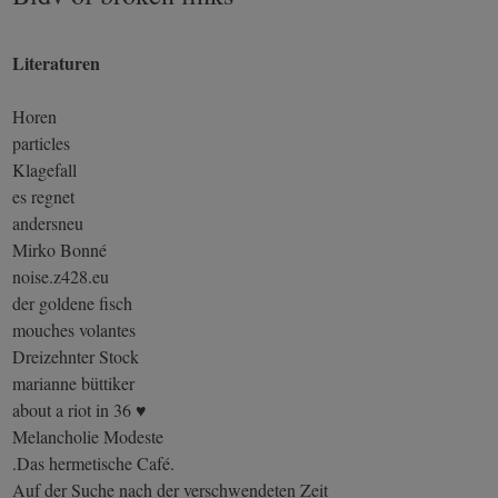
Literaturen
Horen
particles
Klagefall
es regnet
andersneu
Mirko Bonné
noise.z428.eu
der goldene fisch
mouches volantes
Dreizehnter Stock
marianne büttiker
about a riot in 36 ♥
Melancholie Modeste
.Das hermetische Café.
Auf der Suche nach der verschwendeten Zeit