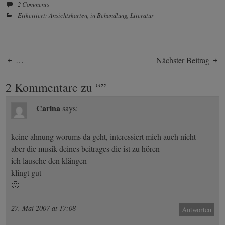
2 Comments
Etikettiert:
Ansichtskarten
,
in Behandlung
,
Literatur
Post
…
Nächster Beitrag
navigation
2 Kommentare zu “
”
Carina
says:
keine ahnung worums da geht, interessiert mich auch nicht
aber die musik deines beitrages die ist zu hören
ich lausche den klängen
klingt gut
🙂
27. Mai 2007 at 17:08
Antworten