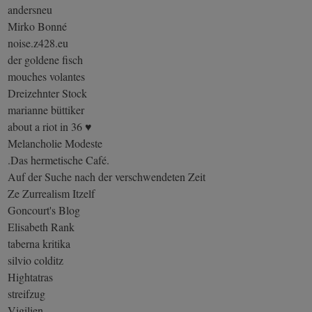
andersneu
Mirko Bonné
noise.z428.eu
der goldene fisch
mouches volantes
Dreizehnter Stock
marianne büttiker
about a riot in 36 ♥
Melancholie Modeste
.Das hermetische Café.
Auf der Suche nach der verschwendeten Zeit
Ze Zurrealism Itzelf
Goncourt's Blog
Elisabeth Rank
taberna kritika
silvio colditz
Hightatras
streifzug
Vigilien