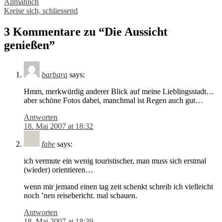
Post
Allmählich
Kreise sich, schliessend
navigation
3 Kommentare zu “
Die Aussicht
genießen
”
barbara
says:
Hmm, merkwürdig anderer Blick auf meine Lieblingsstadt…
aber schöne Fotos dabei, manchmal ist Regen auch gut…
Antworten
18. Mai 2007 at 18:32
fabe
says:
ich vermute ein wenig touristischer, man muss sich erstmal
(wieder) orientieren…
wenn mir jemand einen tag zeit schenkt schreib ich vielleicht
noch ’nen reisebericht. mal schauen.
Antworten
18. Mai 2007 at 18:39