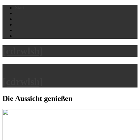
Skip
Start
to
content
[cdrwlsh]
[cdrwlsh]
Die Aussicht genießen