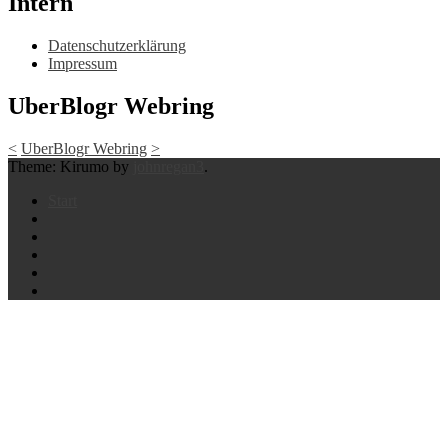
Intern
Datenschutzerklärung
Impressum
UberBlogr Webring
<
UberBlogr Webring
>
Theme: Kirumo by
johnregan3
.
Start