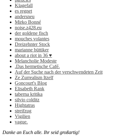
Klagefall
es regnet
andersneu
Mirko Bonné
noise.z428.eu
der goldene fisch
mouches volantes
Dreizehnter Stock
marianne büttiker
about a riot in 36 ♥
Melancholie Modeste
.Das hermetische Café.
Auf der Suche nach der verschwendeten Zeit
Ze Zurrealism Itzelf
Goncourt's Blog
Elisabeth Rank
taberna kritika
silvio colditz
Hightatras
streifzug
Vigilien
vague.
Danke an Euch alle. Ihr seid großartig!