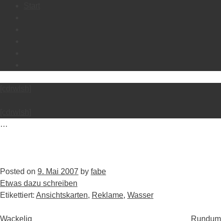
Skip
Start
to
content
[cdrwlsh]
[cdrwlsh]
…
Posted on
9. Mai 2007
by
fabe
Etwas dazu schreiben
Etikettiert:
Ansichtskarten
,
Reklame
,
Wasser
Post
Wackelig
Rundum