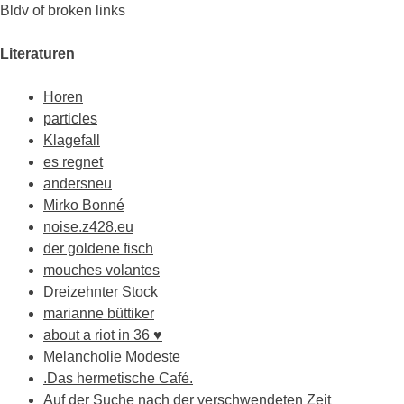
Bldv of broken links
Literaturen
Horen
particles
Klagefall
es regnet
andersneu
Mirko Bonné
noise.z428.eu
der goldene fisch
mouches volantes
Dreizehnter Stock
marianne büttiker
about a riot in 36 ♥
Melancholie Modeste
.Das hermetische Café.
Auf der Suche nach der verschwendeten Zeit