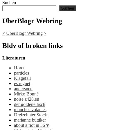
Suchen
Suchen
UberBlogr Webring
<
UberBlogr Webring
>
Bldv of broken links
Literaturen
Horen
particles
Klagefall
es regnet
andersneu
Mirko Bonné
noise.z428.eu
der goldene fisch
mouches volantes
Dreizehnter Stock
marianne büttiker
about a riot in 36 ♥