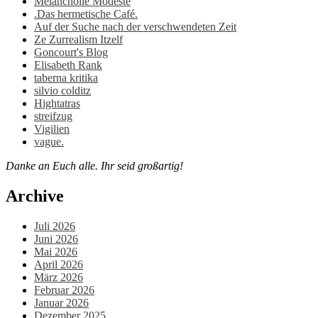
Melancholie Modeste
.Das hermetische Café.
Auf der Suche nach der verschwendeten Zeit
Ze Zurrealism Itzelf
Goncourt's Blog
Elisabeth Rank
taberna kritika
silvio colditz
Hightatras
streifzug
Vigilien
vague.
Danke an Euch alle. Ihr seid großartig!
Archive
Juli 2026
Juni 2026
Mai 2026
April 2026
März 2026
Februar 2026
Januar 2026
Dezember 2025