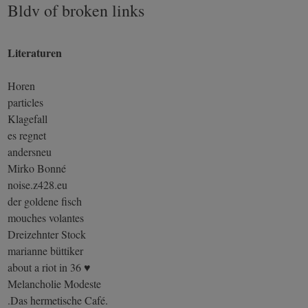
Bldv of broken links
Literaturen
Horen
particles
Klagefall
es regnet
andersneu
Mirko Bonné
noise.z428.eu
der goldene fisch
mouches volantes
Dreizehnter Stock
marianne büttiker
about a riot in 36 ♥
Melancholie Modeste
.Das hermetische Café.