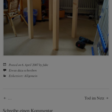
Posted on
6. April 2007
by
fabe
Etwas dazu schreiben
Etikettiert:
Allgemein
Post
…
Tod im Netz
Schreibe einen Kommentar