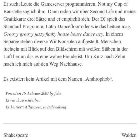
Er sucht Leute die Gameserver programmieren. Not my Cup of
Baustelle sag ich ihm. Dann reden wir über Second Life und meine
Grafikkarte drei Sätze und er empfiehlt sich. Der DJ spielt das
Standard-Programm, Latin-Dancefloor oder wie das heißen mag.
Groovy groovy jazzy funky house house dance acy
. In einem
Séparée stehen diverse Wii-Konsolen aufgestellt. Menschen
fuchteln mit Blick auf den Bildschirm mit weißen Stäben in der
Luft herum das es eine wahre Freude ist. Um Kurz nach Zehn
mach ich mich auf den Weg Nachhause.
Es existiert kein Artikel mit dem Namen „Anthrophob“.
Posted on
16. Februar 2007
by
fabe
Etwas dazu schreiben
Etikettiert:
Allgemein
,
in Behandlung
Post
Shakespeare
Walden