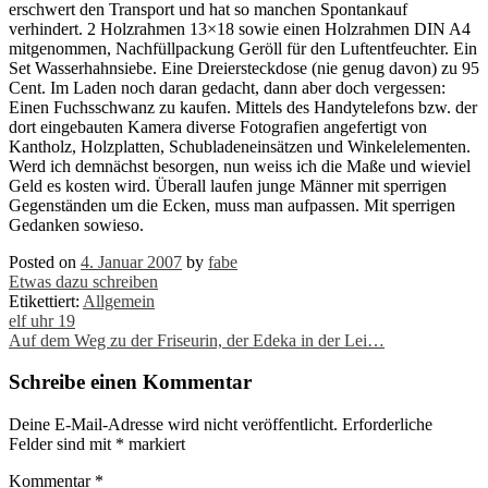
erschwert den Transport und hat so manchen Spontankauf
verhindert. 2 Holzrahmen 13×18 sowie einen Holzrahmen DIN A4
mitgenommen, Nachfüllpackung Geröll für den Luftentfeuchter. Ein
Set Wasserhahnsiebe. Eine Dreiersteckdose (nie genug davon) zu 95
Cent. Im Laden noch daran gedacht, dann aber doch vergessen:
Einen Fuchsschwanz zu kaufen. Mittels des Handytelefons bzw. der
dort eingebauten Kamera diverse Fotografien angefertigt von
Kantholz, Holzplatten, Schubladeneinsätzen und Winkelelementen.
Werd ich demnächst besorgen, nun weiss ich die Maße und wieviel
Geld es kosten wird. Überall laufen junge Männer mit sperrigen
Gegenständen um die Ecken, muss man aufpassen. Mit sperrigen
Gedanken sowieso.
Posted on
4. Januar 2007
by
fabe
Etwas dazu schreiben
Etikettiert:
Allgemein
Post
elf uhr 19
Auf dem Weg zu der Friseurin, der Edeka in der Lei…
navigation
Schreibe einen Kommentar
Deine E-Mail-Adresse wird nicht veröffentlicht.
Erforderliche
Felder sind mit
*
markiert
Kommentar
*