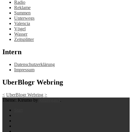
Radio
Reklame
Summen
Unterwegs
Valencia
Vögel
Wasser
Zeitsplitter
Intern
Datenschutzerklärung
Impressum
UberBlogr Webring
<
UberBlogr Webring
>
Theme: Kirumo by
johnregan3
.
Start