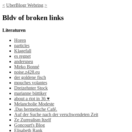
<
UberBlogr Webring
>
Bldv of broken links
Literaturen
Horen
particles
Klagefall
es regnet
andersneu
Mirko Bonné
noise.z428.eu
der goldene fisch
mouches volantes
Dreizehnter Stock
marianne büttiker
about a riot in 36 ♥
Melancholie Modeste
.Das hermetische Café.
Auf der Suche nach der verschwendeten Zeit
Ze Zurrealism Itzelf
Goncourt's Blog
Elisabeth Rank