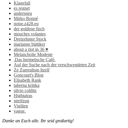
Klagefall
es regnet
andersneu
Mirko Bonné
noise.z428.eu
der goldene fisch
mouches volantes
Dreizehnter Stock
marianne büttiker
about a riot in 36 ♥
Melancholie Modeste
.Das hermetische Café.
Auf der Suche nach der verschwendeten Zeit
Ze Zurrealism Itzelf
Goncourt's Blog
Elisabeth Rank
taberna kritika
silvio colditz
Hightatras
streifzug
Vigilien
vague.
Danke an Euch alle. Ihr seid großartig!