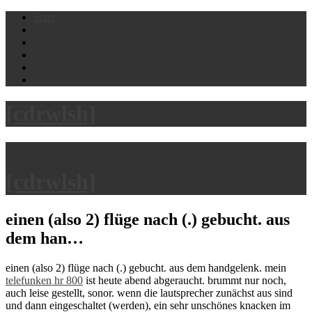
Skip
Start
to
content
[cdrwlsh]
[cdrwlsh]
einen (also 2) flüge nach (.) gebucht. aus
dem han…
einen (also 2) flüge nach (.) gebucht. aus dem handgelenk. mein
telefunken hr 800
ist heute abend abgeraucht. brummt nur noch,
auch leise gestellt, sonor. wenn die lautsprecher zunächst aus sind
und dann eingeschaltet (werden), ein sehr unschönes knacken im