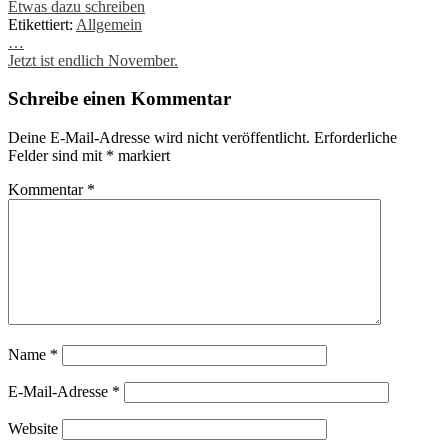
Etwas dazu schreiben
Etikettiert:
Allgemein
Post
…
Jetzt ist endlich November.
navigation
Schreibe einen Kommentar
Deine E-Mail-Adresse wird nicht veröffentlicht.
Erforderliche
Felder sind mit
*
markiert
Kommentar
*
Name
*
E-Mail-Adresse
*
Website