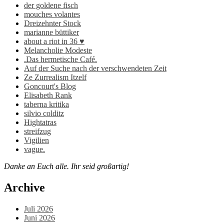
der goldene fisch
mouches volantes
Dreizehnter Stock
marianne büttiker
about a riot in 36 ♥
Melancholie Modeste
.Das hermetische Café.
Auf der Suche nach der verschwendeten Zeit
Ze Zurrealism Itzelf
Goncourt's Blog
Elisabeth Rank
taberna kritika
silvio colditz
Hightatras
streifzug
Vigilien
vague.
Danke an Euch alle. Ihr seid großartig!
Archive
Juli 2026
Juni 2026