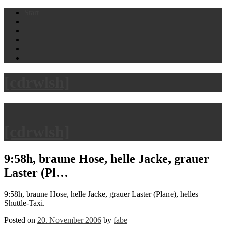
Skip
Start
to
content
[cdrwlsh]
[cdrwlsh]
9:58h, braune Hose, helle Jacke, grauer
Laster (Pl…
9:58h, braune Hose, helle Jacke, grauer Laster (Plane), helles
Shuttle-Taxi.
Posted on
20. November 2006
by
fabe