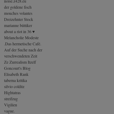
noise.z428.eu
der goldene fisch
mouches volantes
Dreizehnter Stock
marianne büttiker
about a riot in 36 ♥
Melancholie Modeste
.Das hermetische Café.
Auf der Suche nach der
verschwendeten Zeit
Ze Zurrealism Itzelf
Goncourt's Blog
Elisabeth Rank
taberna kritika
silvio colditz
Hightatras
streifzug
Vigilien
vague.