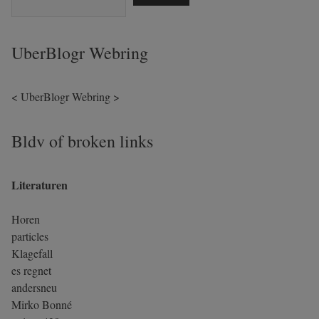
UberBlogr Webring
<
UberBlogr Webring
>
Bldv of broken links
Literaturen
Horen
particles
Klagefall
es regnet
andersneu
Mirko Bonné