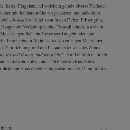
fe, ist der Flugplatz, auf welchem gerade diverse Tieflader,
 daher mit drehbarem Sitz ausgestatteten und außerdem
Model
„Jerusalem“
(und zwar in den Farben Erbsengrün,
angar zur Verladung in eine Transall fahren. An einen
5 Meter langen Seil, ein Hoverboard angebunden, auf
he Frau in einem Bikini steht (also ca. einen Meter über
 Fahrtrichtung, und den Passanten jenseits des Zauns
t, Ihr seid Bauern und wir nicht!“
. Auf Dänisch natürlich.
und sie ist sehr stolz darauf. Ich biege am Rande des
blicke ein Haus mit einer Jugendstilfassade. Dann ruft das
 innen,
…