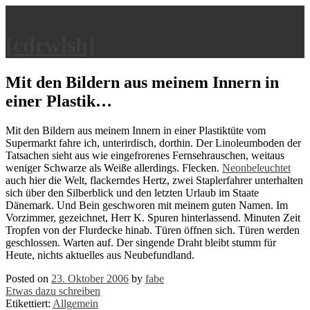
[cdrwlsh]
Mit den Bildern aus meinem Innern in
einer Plastik…
Mit den Bildern aus meinem Innern in einer Plastiktüte vom
Supermarkt fahre ich, unterirdisch, dorthin. Der Linoleumboden der
Tatsachen sieht aus wie eingefrorenes Fernsehrauschen, weitaus
weniger Schwarze als Weiße allerdings. Flecken.
Neonbeleuchtet
auch hier die Welt, flackerndes Hertz, zwei Staplerfahrer unterhalten
sich über den Silberblick und den letzten Urlaub im Staate
Dänemark. Und Bein geschworen mit meinem guten Namen. Im
Vorzimmer, gezeichnet, Herr K. Spuren hinterlassend. Minuten Zeit
Tropfen von der Flurdecke hinab. Türen öffnen sich. Türen werden
geschlossen. Warten auf. Der singende Draht bleibt stumm für
Heute, nichts aktuelles aus Neubefundland.
Posted on
23. Oktober 2006
by
fabe
Etwas dazu schreiben
Etikettiert:
Allgemein