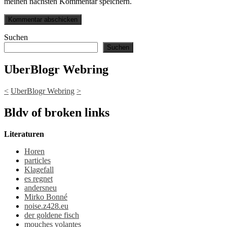
meinen nächsten Kommentar speichern.
Suchen
Suchen
UberBlogr Webring
<
UberBlogr Webring
>
Bldv of broken links
Literaturen
Horen
particles
Klagefall
es regnet
andersneu
Mirko Bonné
noise.z428.eu
der goldene fisch
mouches volantes