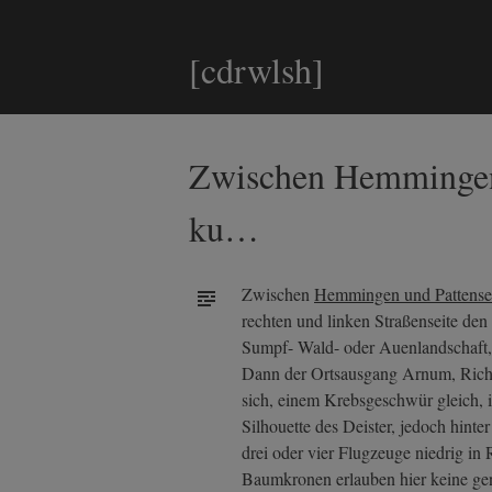
[cdrwlsh]
Zwischen Hemmingen u
ku…
Zwischen
Hemmingen und Pattens
rechten und linken Straßenseite den
Sumpf- Wald- oder Auenlandschaft, v
Dann der Ortsausgang Arnum, Richtu
sich, einem Krebsgeschwür gleich, i
Silhouette des Deister, jedoch hinte
drei oder vier Flugzeuge niedrig in
Baumkronen erlauben hier keine gen