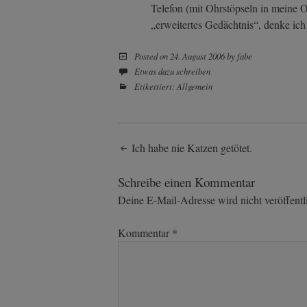
Telefon (mit Ohrstöpseln in meine O
„erweitertes Gedächtnis“, denke ic
Posted on
24. August 2006
by
fabe
Etwas dazu schreiben
Etikettiert:
Allgemein
Post
Ich habe nie Katzen getötet.
navigation
Schreibe einen Kommentar
Deine E-Mail-Adresse wird nicht veröffentli
Kommentar
*