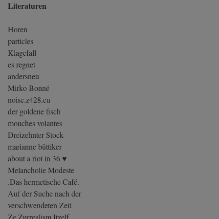
Literaturen
Horen
particles
Klagefall
es regnet
andersneu
Mirko Bonné
noise.z428.eu
der goldene fisch
mouches volantes
Dreizehnter Stock
marianne büttiker
about a riot in 36 ♥
Melancholie Modeste
.Das hermetische Café.
Auf der Suche nach der
verschwendeten Zeit
Ze Zurrealism Itzelf