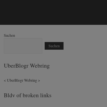
Suchen
Suchen
UberBlogr Webring
<
UberBlogr Webring
>
Bldv of broken links