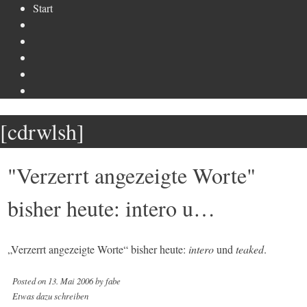
Skip
Start
to
content
[cdrwlsh]
"Verzerrt angezeigte Worte"
bisher heute: intero u…
„Verzerrt angezeigte Worte“ bisher heute:
intero
und
teaked
.
Posted on
13. Mai 2006
by
fabe
Etwas dazu schreiben