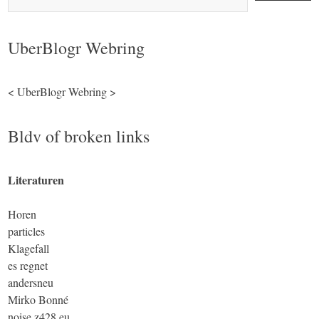
UberBlogr Webring
<
UberBlogr Webring
>
Bldv of broken links
Literaturen
Horen
particles
Klagefall
es regnet
andersneu
Mirko Bonné
noise.z428.eu