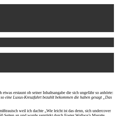
h etwas erstaunt ob seiner Inhaltsangabe die sich ungefähr so anhörte:
ine so eine Luxus-Kreuzfahrt bezahlt bekommen die haben gesagt „Das
ßtrauisch weil ich dachte „Wie leicht ist das denn, sich undercover
50 Seiten an und wurde verstärkt durch Foster Wallace’s Marotte