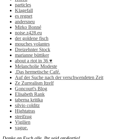
particles
Klagefall
es regnet
andersneu
Mirko Bonné
noise.z428.eu
der goldene fisch
mouches volantes
Dreizehnter Stock
marianne büttiker
about a riot in 36 ♥
Melancholie Modeste
.Das hermetische Café.
Auf der Suche nach der verschwendeten Zeit
Ze Zurrealism Itzelf
Goncourt's Blog
Elisabeth Rank
taberna kritika
silvio colditz
Hightatras
streifzug
Vigilien
vague.
Danke an Euch alle. Ihr seid großartig!