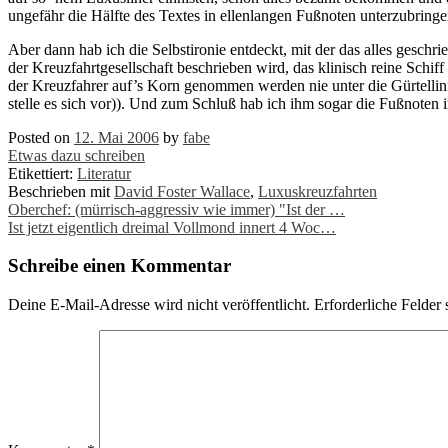
ungefähr die Hälfte des Textes in ellenlangen Fußnoten unterzubringe
Aber dann hab ich die Selbstironie entdeckt, mit der das alles gesc
der Kreuzfahrtgesellschaft beschrieben wird, das klinisch reine Sch
der Kreuzfahrer auf’s Korn genommen werden nie unter die Gürtellini
stelle es sich vor)). Und zum Schluß hab ich ihm sogar die Fußnoten 
Posted on
12. Mai 2006
by
fabe
Etwas dazu schreiben
Etikettiert:
Literatur
Beschrieben mit
David Foster Wallace
,
Luxuskreuzfahrten
Post
Oberchef: (mürrisch-aggressiv wie immer) "Ist der …
Ist jetzt eigentlich dreimal Vollmond innert 4 Woc…
navigation
Schreibe einen Kommentar
Deine E-Mail-Adresse wird nicht veröffentlicht.
Erforderliche Felder 