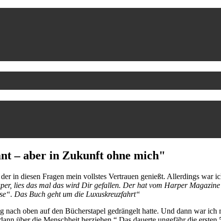
nt – aber in Zukunft ohne mich"
der in diesen Fragen mein vollstes Vertrauen genießt. Allerdings war ic
 super, lies das mal das wird Dir gefallen. Der hat vom Harper Magaz
eise“. Das Buch geht um die Luxuskreuzfahrt“
g nach oben auf den Bücherstapel gedrängelt hatte. Und dann war ich mi
dann über die Menschheit herziehen.“ Das dauerte ungefähr die ersten 