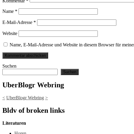
Kommentar
*
Name
*
E-Mail-Adresse
*
Website
Name, E-Mail-Adresse und Website in diesem Browser für meine
Suchen
Suchen
UberBlogr Webring
<
UberBlogr Webring
>
Bldv of broken links
Literaturen
Horen