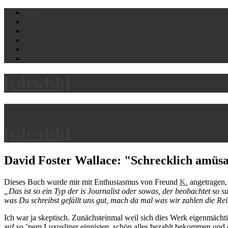
Skip
Start
to
content
[cdrwlsh]
[cdrwlsh]
David Foster Wallace: "Schrecklich amüsa
Dieses Buch wurde mir mit Enthusiasmus von Freund
K.
angetragen, 
„Das ist so ein Typ der is Journalist oder sowas, der beobachtet so
was Du schreibst gefällt uns gut, mach da mal was wir zahlen die R
Ich war ja skeptisch. Zunächsteinmal weil sich dies Werk eigenmächti
auf so ’nem Luxusliner einnisten, schön alles bezahlt bekommen und 