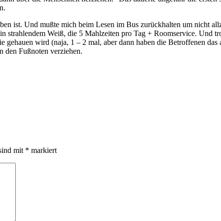
n.
hrieben ist. Und mußte mich beim Lesen im Bus zurückhalten um nicht al
iff in strahlendem Weiß, die 5 Mahlzeiten pro Tag + Roomservice. Und 
e gehauen wird (naja, 1 – 2 mal, aber dann haben die Betroffenen das 
in den Fußnoten verziehen.
sind mit
*
markiert