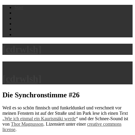
Skip
Start
to
content
[cdrwlsh]
[cdrwlsh]
Die Synchronstimme #26
Weil es so schön finnisch und funkeldunkel und verschneit vor
meinen Fenstern ist auf der Straße und im Park lese ich einen Text
„
Wie ich einmal ein Kaurismäki werde
“ und der Schnee-Sound ist
von
Thor Magnusson
. Lizensiert unter einer
creative commons
license
.