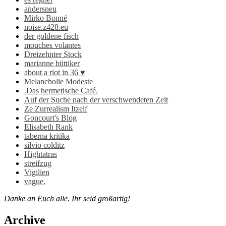
andersneu
Mirko Bonné
noise.z428.eu
der goldene fisch
mouches volantes
Dreizehnter Stock
marianne büttiker
about a riot in 36 ♥
Melancholie Modeste
.Das hermetische Café.
Auf der Suche nach der verschwendeten Zeit
Ze Zurrealism Itzelf
Goncourt's Blog
Elisabeth Rank
taberna kritika
silvio colditz
Hightatras
streifzug
Vigilien
vague.
Danke an Euch alle. Ihr seid großartig!
Archive