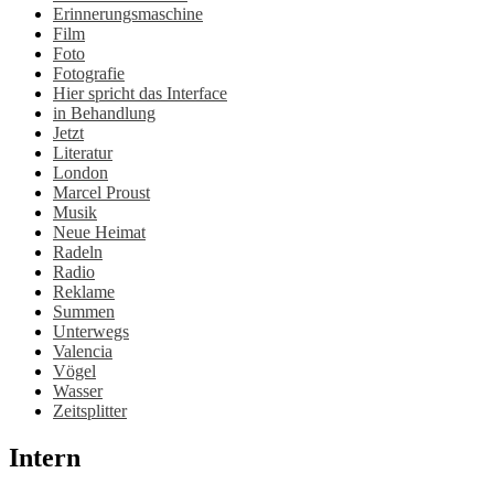
Erinnerungsmaschine
Film
Foto
Fotografie
Hier spricht das Interface
in Behandlung
Jetzt
Literatur
London
Marcel Proust
Musik
Neue Heimat
Radeln
Radio
Reklame
Summen
Unterwegs
Valencia
Vögel
Wasser
Zeitsplitter
Intern