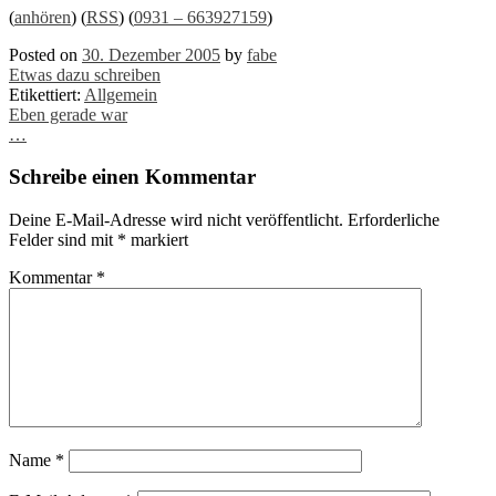
(
anhören
) (
RSS
) (
0931 – 663927159
)
Posted on
30. Dezember 2005
by
fabe
Etwas dazu schreiben
Etikettiert:
Allgemein
Post
Eben gerade war
…
navigation
Schreibe einen Kommentar
Deine E-Mail-Adresse wird nicht veröffentlicht.
Erforderliche
Felder sind mit
*
markiert
Kommentar
*
Name
*