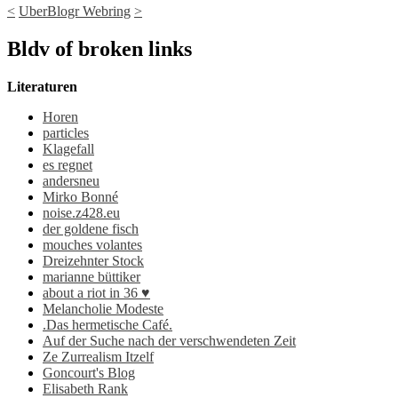
<
UberBlogr Webring
>
Bldv of broken links
Literaturen
Horen
particles
Klagefall
es regnet
andersneu
Mirko Bonné
noise.z428.eu
der goldene fisch
mouches volantes
Dreizehnter Stock
marianne büttiker
about a riot in 36 ♥
Melancholie Modeste
.Das hermetische Café.
Auf der Suche nach der verschwendeten Zeit
Ze Zurrealism Itzelf
Goncourt's Blog
Elisabeth Rank