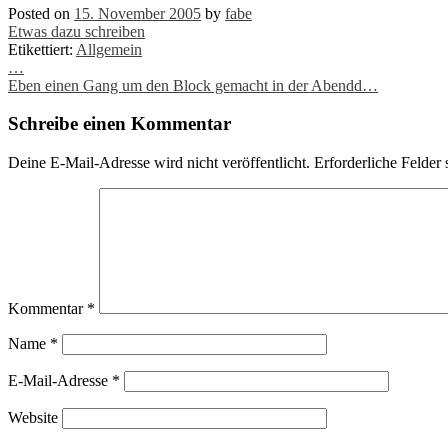
Posted on
15. November 2005
by
fabe
Etwas dazu schreiben
Etikettiert:
Allgemein
Post
…
Eben einen Gang um den Block gemacht in der Abendd…
navigation
Schreibe einen Kommentar
Deine E-Mail-Adresse wird nicht veröffentlicht.
Erforderliche Felder 
Kommentar
*
Name
*
E-Mail-Adresse
*
Website