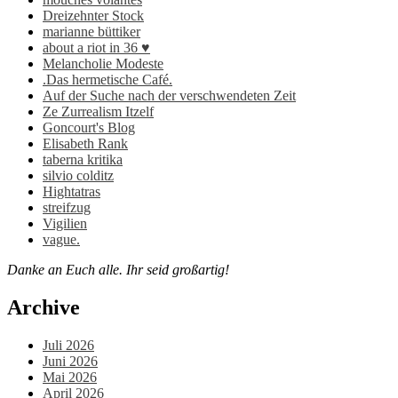
Dreizehnter Stock
marianne büttiker
about a riot in 36 ♥
Melancholie Modeste
.Das hermetische Café.
Auf der Suche nach der verschwendeten Zeit
Ze Zurrealism Itzelf
Goncourt's Blog
Elisabeth Rank
taberna kritika
silvio colditz
Hightatras
streifzug
Vigilien
vague.
Danke an Euch alle. Ihr seid großartig!
Archive
Juli 2026
Juni 2026
Mai 2026
April 2026