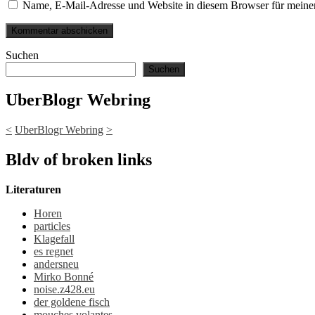
Name, E-Mail-Adresse und Website in diesem Browser für meine
Suchen
Suchen
UberBlogr Webring
<
UberBlogr Webring
>
Bldv of broken links
Literaturen
Horen
particles
Klagefall
es regnet
andersneu
Mirko Bonné
noise.z428.eu
der goldene fisch
mouches volantes