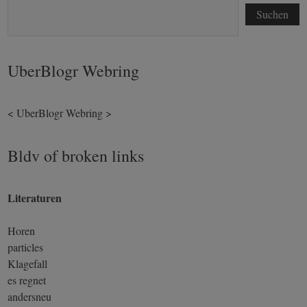
Suchen
UberBlogr Webring
<
UberBlogr Webring
>
Bldv of broken links
Literaturen
Horen
particles
Klagefall
es regnet
andersneu