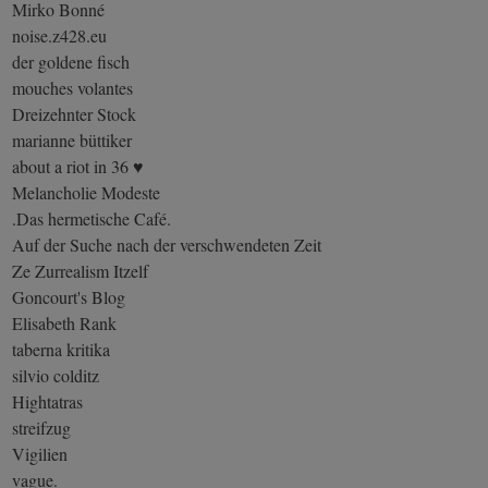
Mirko Bonné
noise.z428.eu
der goldene fisch
mouches volantes
Dreizehnter Stock
marianne büttiker
about a riot in 36 ♥
Melancholie Modeste
.Das hermetische Café.
Auf der Suche nach der verschwendeten Zeit
Ze Zurrealism Itzelf
Goncourt's Blog
Elisabeth Rank
taberna kritika
silvio colditz
Hightatras
streifzug
Vigilien
vague.