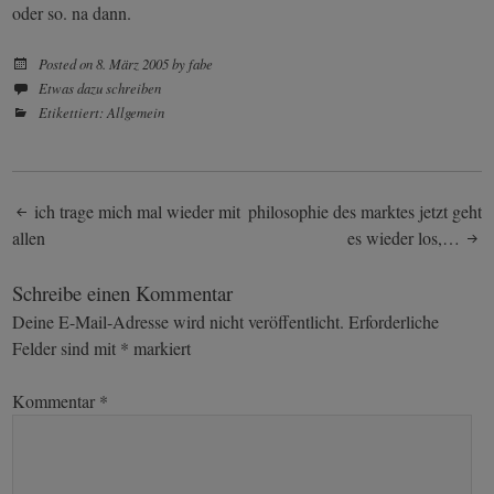
oder so. na dann.
Posted on
8. März 2005
by
fabe
Etwas dazu schreiben
Etikettiert:
Allgemein
Post
ich trage mich mal wieder mit
philosophie des marktes jetzt geht
allen
es wieder los,…
navigation
Schreibe einen Kommentar
Deine E-Mail-Adresse wird nicht veröffentlicht.
Erforderliche
Felder sind mit
*
markiert
Kommentar
*