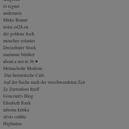
es regnet
andersneu
Mirko Bonné
noise.z428.eu
der goldene fisch
mouches volantes
Dreizehnter Stock
marianne büttiker
about a riot in 36 ♥
Melancholie Modeste
.Das hermetische Café.
Auf der Suche nach der verschwendeten Zeit
Ze Zurrealism Itzelf
Goncourt's Blog
Elisabeth Rank
taberna kritika
silvio colditz
Hightatras