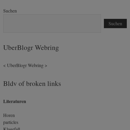
Suchen
Suchen
UberBlogr Webring
<
UberBlogr Webring
>
Bldv of broken links
Literaturen
Horen
particles
Klagefall