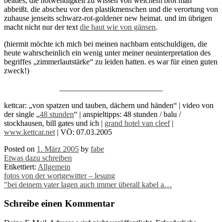
beatles, die notwendigkeit zu wissen von welchem brot man
abbeißt. die abscheu vor den plastikmenschen und die verortung von
zuhause jenseits schwarz-rot-goldener new heimat. und im übrigen
macht nicht nur der text
die haut wie von gänsen
.
(hiermit möchte ich mich bei meinen nachbarn entschuldigen, die
heute wahrscheinlich ein wenig unter meiner neuinterpretation des
begriffes „zimmerlautstärke“ zu leiden hatten. es war für einen guten
zweck!)
__________________________
kettcar: „von spatzen und tauben, dächern und händen“ | video von
der single „
48 stunden
“ | anspieltipps: 48 stunden / balu /
stockhausen, bill gates und ich |
grand hotel van cleef
|
www.kettcar.net
| VÖ: 07.03.2005
Posted on
1. März 2005
by
fabe
Etwas dazu schreiben
Etikettiert:
Allgemein
Post
fotos von der wortgewitter – lesung
"bei deinem vater lagen auch immer überall kabel a…
navigation
Schreibe einen Kommentar