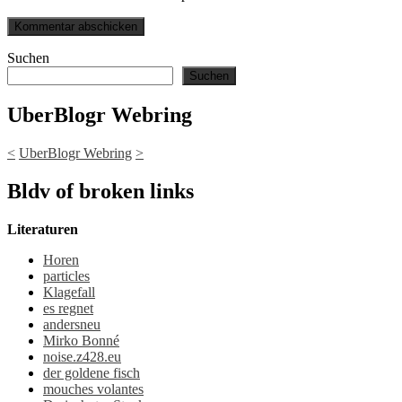
Suchen
Suchen
UberBlogr Webring
<
UberBlogr Webring
>
Bldv of broken links
Literaturen
Horen
particles
Klagefall
es regnet
andersneu
Mirko Bonné
noise.z428.eu
der goldene fisch
mouches volantes