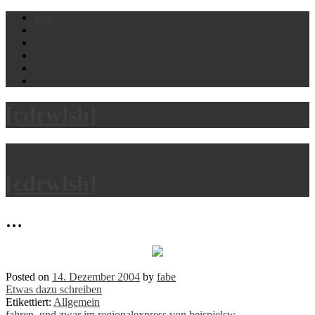
Skip
Start
to
content
[cdrwlsh]
[cdrwlsh]
…
Posted on
14. Dezember 2004
by
fabe
Etwas dazu schreiben
Etikettiert:
Allgemein
fahren. und zwar im regionalexpress von beispielsw…