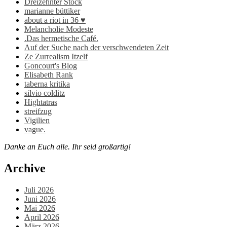
Dreizehnter Stock
marianne büttiker
about a riot in 36 ♥
Melancholie Modeste
.Das hermetische Café.
Auf der Suche nach der verschwendeten Zeit
Ze Zurrealism Itzelf
Goncourt's Blog
Elisabeth Rank
taberna kritika
silvio colditz
Hightatras
streifzug
Vigilien
vague.
Danke an Euch alle. Ihr seid großartig!
Archive
Juli 2026
Juni 2026
Mai 2026
April 2026
März 2026