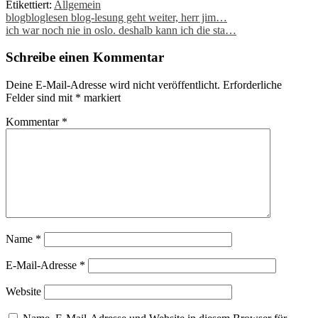
Etikettiert:
Allgemein
Post
blogbloglesen blog-lesung geht weiter, herr jim…
ich war noch nie in oslo. deshalb kann ich die sta…
navigation
Schreibe einen Kommentar
Deine E-Mail-Adresse wird nicht veröffentlicht.
Erforderliche
Felder sind mit
*
markiert
Kommentar
*
Name
*
E-Mail-Adresse
*
Website