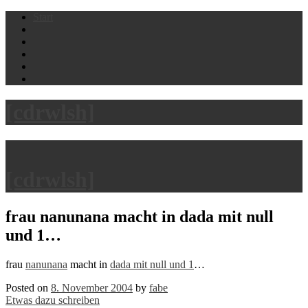
Skip
Start
to
content
[cdrwlsh]
[cdrwlsh]
frau nanunana macht in dada mit null
und 1…
frau
nanunana
macht in
dada mit null und 1
…
Posted on
8. November 2004
by
fabe
Etwas dazu schreiben