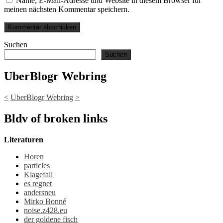
Name, E-Mail-Adresse und Website in diesem Browser für
meinen nächsten Kommentar speichern.
Suchen
Suchen
UberBlogr Webring
<
UberBlogr Webring
>
Bldv of broken links
Literaturen
Horen
particles
Klagefall
es regnet
andersneu
Mirko Bonné
noise.z428.eu
der goldene fisch