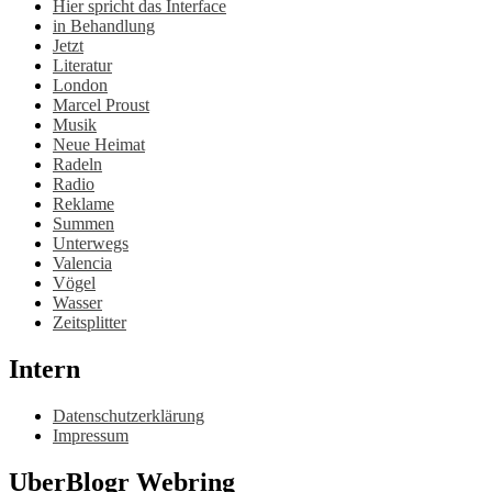
Hier spricht das Interface
in Behandlung
Jetzt
Literatur
London
Marcel Proust
Musik
Neue Heimat
Radeln
Radio
Reklame
Summen
Unterwegs
Valencia
Vögel
Wasser
Zeitsplitter
Intern
Datenschutzerklärung
Impressum
UberBlogr Webring