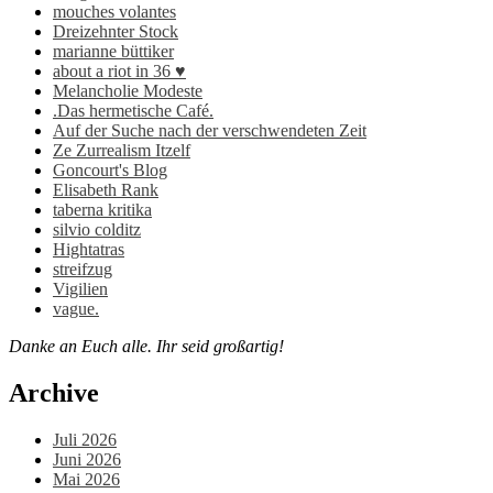
mouches volantes
Dreizehnter Stock
marianne büttiker
about a riot in 36 ♥
Melancholie Modeste
.Das hermetische Café.
Auf der Suche nach der verschwendeten Zeit
Ze Zurrealism Itzelf
Goncourt's Blog
Elisabeth Rank
taberna kritika
silvio colditz
Hightatras
streifzug
Vigilien
vague.
Danke an Euch alle. Ihr seid großartig!
Archive
Juli 2026
Juni 2026
Mai 2026