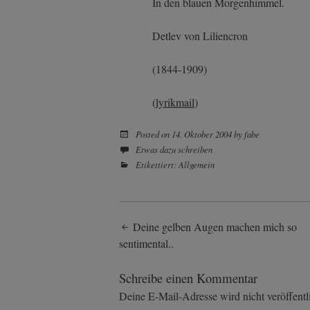
In den blauen Morgenhimmel.
Detlev von Liliencron
(1844-1909)
(
lyrikmail
)
Posted on
14. Oktober 2004
by
fabe
Etwas dazu schreiben
Etikettiert:
Allgemein
Post
Deine gelben Augen machen mich so
sentimental..
navigation
Schreibe einen Kommentar
Deine E-Mail-Adresse wird nicht veröffentli