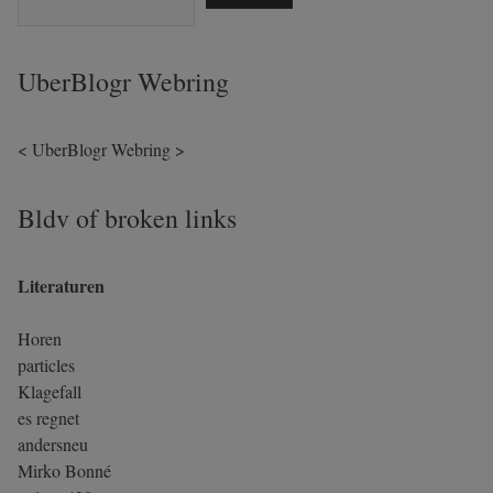
UberBlogr Webring
<
UberBlogr Webring
>
Bldv of broken links
Literaturen
Horen
particles
Klagefall
es regnet
andersneu
Mirko Bonné