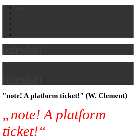
Skip
Start
to
content
[cdrwlsh]
[cdrwlsh]
"note! A platform ticket!" (W. Clement)
„note! A platform
ticket!“