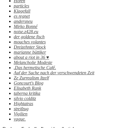
Horen
particles
Klagefall
es regnet
andersneu
Mirko Bonné
noise.z428.eu
der goldene fisch
mouches volantes
Dreizehnter Stock
marianne büttiker
about a riot in 36 ♥
Melancholie Modeste
.Das hermetische Café.
Auf der Suche nach der verschwendeten Zeit
Ze Zurrealism Itzelf
Goncourt's Blog
Elisabeth Rank
taberna kritika
silvio colditz
Hightatras
streifzug
Vigilien
vague.