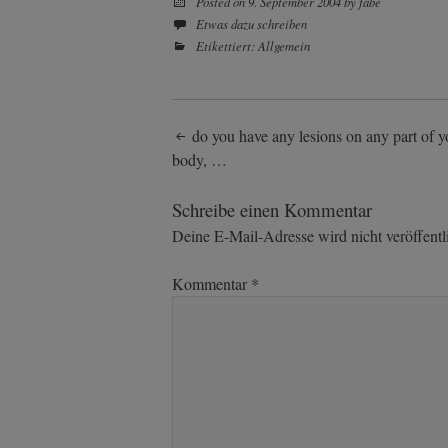
Posted on
9. September 2004
by
fabe
Etwas dazu schreiben
Etikettiert:
Allgemein
Post
do you have any lesions on any part of y
body, …
navigation
Schreibe einen Kommentar
Deine E-Mail-Adresse wird nicht veröffentli
Kommentar
*