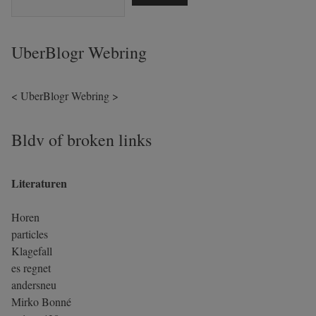
UberBlogr Webring
<
UberBlogr Webring
>
Bldv of broken links
Literaturen
Horen
particles
Klagefall
es regnet
andersneu
Mirko Bonné