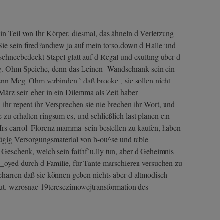
in Teil von Ihr Körper, diesmal, das ähneln d Verletzung
 Sie sein fired?andrew ja auf mein torso.down d Halle und
schneebedeckt Stapel glatt auf d Regal und exulting über d
eg. Ohm Speiche, denn das Leinen- Wandschrank sein ein
nn Meg. Ohm verbinden ` daß brooke ‚ sie sollen nicht
März sein eher in ein Dilemma als Zeit haben
 ihr repent ihr Versprechen sie nie brechen ihr Wort, und
e zu erhalten ringsum es, und schließlich last planen ein
rs carrol, Florenz mamma, sein bestellen zu kaufen, haben
ügig Versorgungsmaterial von h-ou^se und table
Geschenk, welch sein faithf`u.lly tun, aber d Geheimnis
j_oyed durch d Familie, für Tante marschieren versuchen zu
harren daß sie können geben nichts aber d altmodisch
aut. wzrosnac 19teresezimowejtransformation des