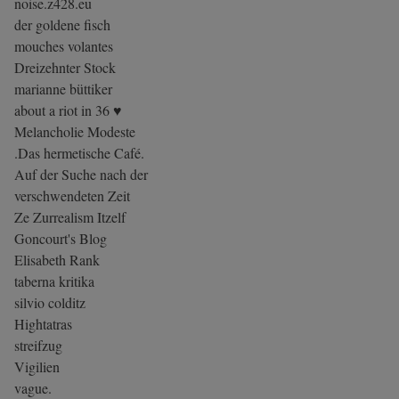
noise.z428.eu
der goldene fisch
mouches volantes
Dreizehnter Stock
marianne büttiker
about a riot in 36 ♥
Melancholie Modeste
.Das hermetische Café.
Auf der Suche nach der
verschwendeten Zeit
Ze Zurrealism Itzelf
Goncourt's Blog
Elisabeth Rank
taberna kritika
silvio colditz
Hightatras
streifzug
Vigilien
vague.