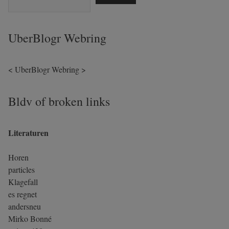
UberBlogr Webring
<
UberBlogr Webring
>
Bldv of broken links
Literaturen
Horen
particles
Klagefall
es regnet
andersneu
Mirko Bonné