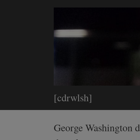
[cdrwlsh]
George Washington de