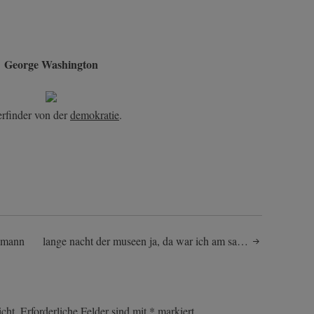
George Washington
erfinder von der
demokratie
.
r mann
lange nacht der museen ja, da war ich am sa…
cht.
Erforderliche Felder sind mit
*
markiert