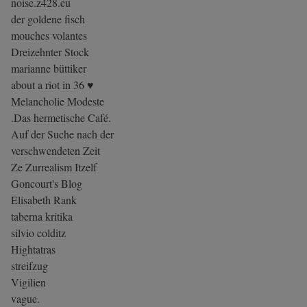
noise.z428.eu
der goldene fisch
mouches volantes
Dreizehnter Stock
marianne büttiker
about a riot in 36 ♥
Melancholie Modeste
.Das hermetische Café.
Auf der Suche nach der
verschwendeten Zeit
Ze Zurrealism Itzelf
Goncourt's Blog
Elisabeth Rank
taberna kritika
silvio colditz
Hightatras
streifzug
Vigilien
vague.