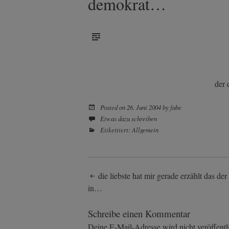
demokrat…
der 
Posted on
26. Juni 2004
by
fabe
Etwas dazu schreiben
Etikettiert:
Allgemein
Post
die liebste hat mir gerade erzählt das de
in…
navigation
Schreibe einen Kommentar
Deine E-Mail-Adresse wird nicht veröffentli