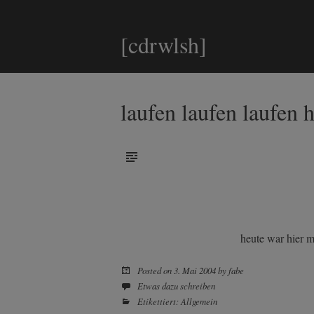
[cdrwlsh]
laufen laufen laufen
heute war hier 
Posted on
3. Mai 2004
by
fabe
Etwas dazu schreiben
Etikettiert:
Allgemein