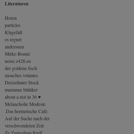
Literaturen
Horen
particles
Klagefall
es regnet
andersneu
Mirko Bonné
noise.z428.eu
der goldene fisch
mouches volantes
Dreizehnter Stock
marianne büttiker
about a riot in 36 ♥
Melancholie Modeste
.Das hermetische Café.
Auf der Suche nach der
verschwendeten Zeit
Ze Zurrealism Itzelf