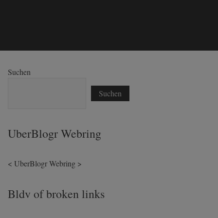
Suchen
Suchen
UberBlogr Webring
<
UberBlogr Webring
>
Bldv of broken links