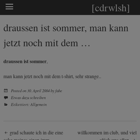
[cdrwlsh]
draussen ist sommer, man kann
jetzt noch mit dem …
draussen ist sommer
,
man kann jetzt noch mit dem t-shirt, sehr strange..
Posted on
30. April 2004
by
fabe
Etwas dazu schreiben
Etikettiert:
Allgemein
Post
grad schaute ich in die eine
willkommen im club, und viel
ecke meines einen imm…
glück uns allen.