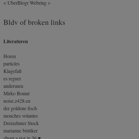
<
UberBlogr Webring
>
Bldv of broken links
Literaturen
Horen
particles
Klagefall
es regnet
andersneu
Mirko Bonné
noise.z428.eu
der goldene fisch
mouches volantes
Dreizehnter Stock
marianne büttiker
about a riot in 36 ♥