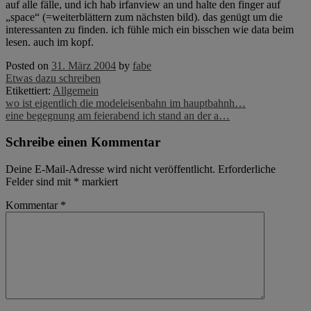
auf alle fälle, und ich hab irfanview an und halte den finger auf
„space“ (=weiterblättern zum nächsten bild). das genügt um die
interessanten zu finden. ich fühle mich ein bisschen wie data beim
lesen. auch im kopf.
Posted on
31. März 2004
by
fabe
Etwas dazu schreiben
Etikettiert:
Allgemein
Post
wo ist eigentlich die modeleisenbahn im hauptbahnh…
eine begegnung am feierabend ich stand an der a…
navigation
Schreibe einen Kommentar
Deine E-Mail-Adresse wird nicht veröffentlicht.
Erforderliche
Felder sind mit
*
markiert
Kommentar
*