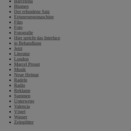
Barcelona
Blumen
Der erfundene Satz
Erinnerungsmaschine
Film
Foto
Fotografie
Hier spricht das Interface
in Behandlung
Jetzt
Literatur
London
Marcel Proust
Musik
Neue Heimat
Radeln
Radio
Reklame
Summen
Unterwegs
Valencia
Vögel
Wasser
Zeitsplitter