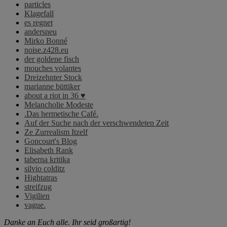
particles
Klagefall
es regnet
andersneu
Mirko Bonné
noise.z428.eu
der goldene fisch
mouches volantes
Dreizehnter Stock
marianne büttiker
about a riot in 36 ♥
Melancholie Modeste
.Das hermetische Café.
Auf der Suche nach der verschwendeten Zeit
Ze Zurrealism Itzelf
Goncourt's Blog
Elisabeth Rank
taberna kritika
silvio colditz
Hightatras
streifzug
Vigilien
vague.
Danke an Euch alle. Ihr seid großartig!