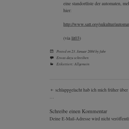
eine standortliste der automaten, m
hier:
http://www.satt.org/sukultur/automa
(via
lit03
)
Posted on
23. Januar 2004
by
fabe
Etwas dazu schreiben
Etikettiert:
Allgemein
Post
schlappgelacht hab ich mich früher über
…
navigation
Schreibe einen Kommentar
Deine E-Mail-Adresse wird nicht veröffentli