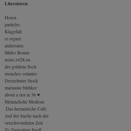
Literaturen
Horen
particles
Klagefall
es regnet
andersneu
Mirko Bonné
noise.z428.eu
der goldene fisch
mouches volantes
Dreizehnter Stock
marianne büttiker
about a riot in 36 ♥
Melancholie Modeste
.Das hermetische Café.
Auf der Suche nach der
verschwendeten Zeit
Ze Zurrealism Itzelf