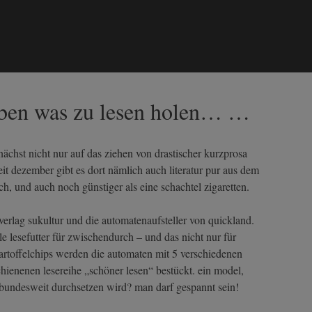
 eben was zu lesen holen… …
nächst nicht nur auf das ziehen von drastischer kurzprosa
seit dezember gibt es dort nämlich auch literatur pur aus dem
h, und auch noch günstiger als eine schachtel zigaretten.
verlag sukultur und die automatenaufsteller von quickland.
lle lesefutter für zwischendurch – und das nicht nur für
artoffelchips werden die automaten mit 5 verschiedenen
chienenen lesereihe „schöner lesen“ bestückt. ein model,
 bundesweit durchsetzen wird? man darf gespannt sein!