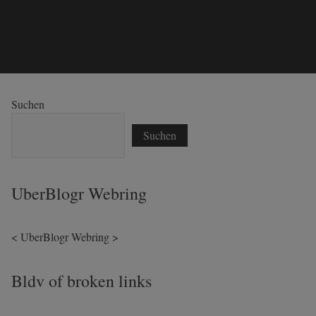
Suchen
Suchen
UberBlogr Webring
<
UberBlogr Webring
>
Bldv of broken links