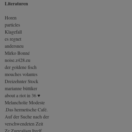
Literaturen
Horen
particles
Klagefall
es regnet
andersneu
Mirko Bonné
noise.z428.eu
der goldene fisch
mouches volantes
Dreizehnter Stock
marianne büttiker
about a riot in 36 ♥
Melancholie Modeste
.Das hermetische Café.
Auf der Suche nach der
verschwendeten Zeit
Ze Zurrealism Itzelf