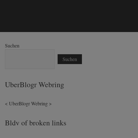
Suchen
Suchen
UberBlogr Webring
<
UberBlogr Webring
>
Bldv of broken links