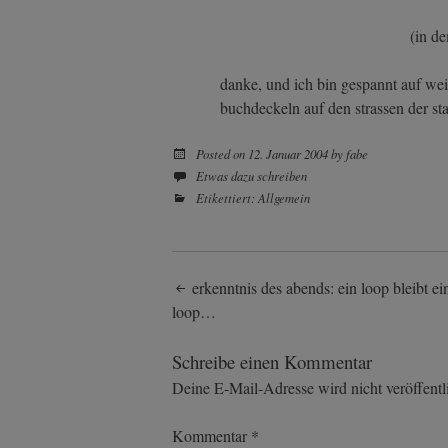
(in de
danke, und ich bin gespannt auf wei
buchdeckeln auf den strassen der sta
Posted on
12. Januar 2004
by
fabe
Etwas dazu schreiben
Etikettiert:
Allgemein
Post
erkenntnis des abends: ein loop bleibt ei
loop…
navigation
Schreibe einen Kommentar
Deine E-Mail-Adresse wird nicht veröffentli
Kommentar
*