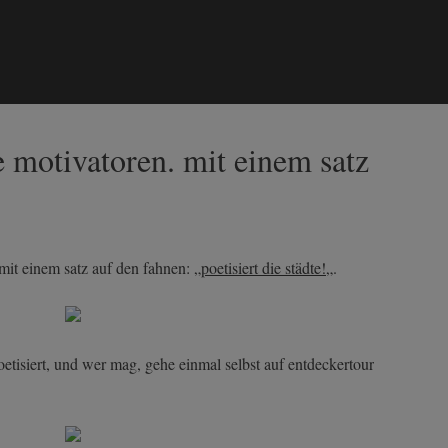
e motivatoren. mit einem satz
mit einem satz auf den fahnen: „
poetisiert die städte!
„.
oetisiert, und wer mag, gehe einmal selbst auf entdeckertour