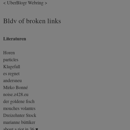
<
UberBlogr Webring
>
Bldv of broken links
Literaturen
Horen
particles
Klagefall
es regnet
andersneu
Mirko Bonné
noise.z428.eu
der goldene fisch
mouches volantes
Dreizehnter Stock
marianne büttiker
about a riot in 36 ♥