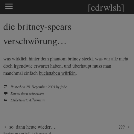
[cdrwlsh]
die britney-spears
verschwörung…
was wirklich hinter dem phantom britney steckt. was wir alle nicht
doch irgendwie erwartet haben, und überhaupt muss man
manchmal einfach
buchstaben würfeln
.
Posted on
28. Dezember 2003
by
fabe
Etwas dazu schreiben
Etikettiert:
Allgemein
Post
so. dann heute wieder….
???
"miss marple". ich mag d…