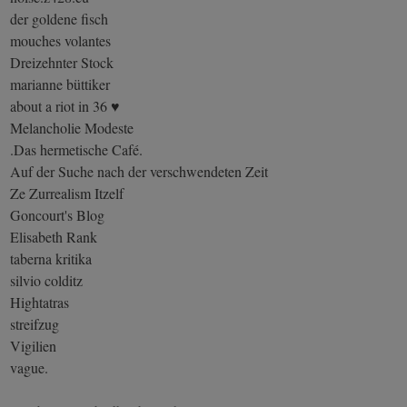
der goldene fisch
mouches volantes
Dreizehnter Stock
marianne büttiker
about a riot in 36 ♥
Melancholie Modeste
.Das hermetische Café.
Auf der Suche nach der verschwendeten Zeit
Ze Zurrealism Itzelf
Goncourt's Blog
Elisabeth Rank
taberna kritika
silvio colditz
Hightatras
streifzug
Vigilien
vague.