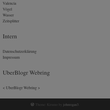
Valencia
Vögel
Wasser
Zeitsplitter
Intern
Datenschutzerklärung
Impressum
UberBlogr Webring
<
UberBlogr Webring
>
Theme: Kirumo by
johnregan3
.