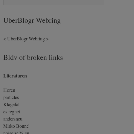
UberBlogr Webring
<
UberBlogr Webring
>
Bldv of broken links
Literaturen
Horen
particles
Klagefall
es regnet
andersneu
Mirko Bonné
noise.z428.eu