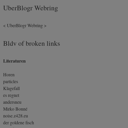
UberBlogr Webring
<
UberBlogr Webring
>
Bldv of broken links
Literaturen
Horen
particles
Klagefall
es regnet
andersneu
Mirko Bonné
noise.z428.eu
der goldene fisch