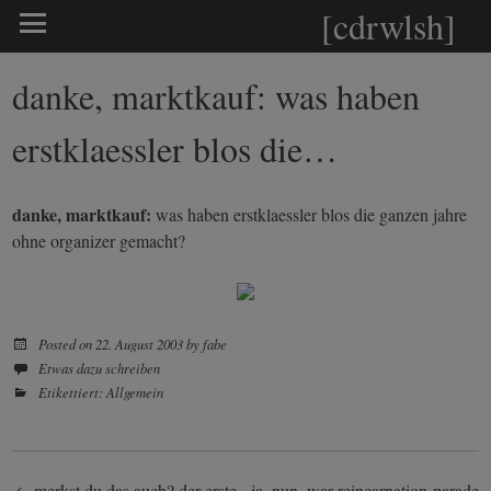
[cdrwlsh]
danke, marktkauf: was haben
erstklaessler blos die…
danke, marktkauf:
was haben erstklaessler blos die ganzen jahre
ohne organizer gemacht?
Posted on
22. August 2003
by
fabe
Etwas dazu schreiben
Etikettiert:
Allgemein
merkst du das auch? der erste
ja, nun. war reincarnation-parade