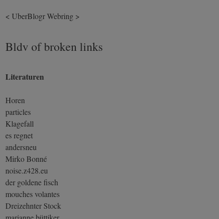
<
UberBlogr Webring
>
Bldv of broken links
Literaturen
Horen
particles
Klagefall
es regnet
andersneu
Mirko Bonné
noise.z428.eu
der goldene fisch
mouches volantes
Dreizehnter Stock
marianne büttiker