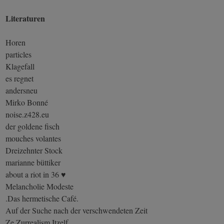
Literaturen
Horen
particles
Klagefall
es regnet
andersneu
Mirko Bonné
noise.z428.eu
der goldene fisch
mouches volantes
Dreizehnter Stock
marianne büttiker
about a riot in 36 ♥
Melancholie Modeste
.Das hermetische Café.
Auf der Suche nach der verschwendeten Zeit
Ze Zurrealism Itzelf