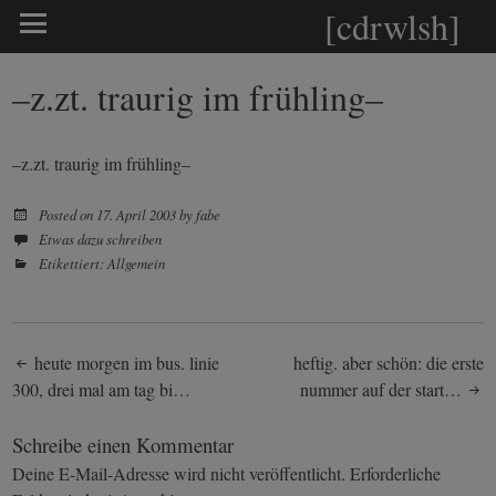
[cdrwlsh]
–z.zt. traurig im frühling–
–z.zt. traurig im frühling–
Posted on
17. April 2003
by
fabe
Etwas dazu schreiben
Etikettiert:
Allgemein
Post
heute morgen im bus. linie
heftig. aber schön: die erste
300, drei mal am tag bi…
nummer auf der start…
navigation
Schreibe einen Kommentar
Deine E-Mail-Adresse wird nicht veröffentlicht.
Erforderliche