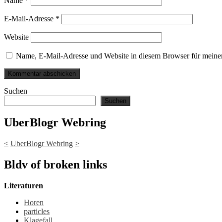
Name
*
E-Mail-Adresse
*
Website
Name, E-Mail-Adresse und Website in diesem Browser für meine
Suchen
Suchen
UberBlogr Webring
<
UberBlogr Webring
>
Bldv of broken links
Literaturen
Horen
particles
Klagefall