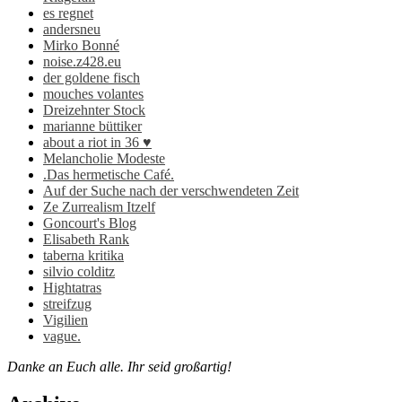
es regnet
andersneu
Mirko Bonné
noise.z428.eu
der goldene fisch
mouches volantes
Dreizehnter Stock
marianne büttiker
about a riot in 36 ♥
Melancholie Modeste
.Das hermetische Café.
Auf der Suche nach der verschwendeten Zeit
Ze Zurrealism Itzelf
Goncourt's Blog
Elisabeth Rank
taberna kritika
silvio colditz
Hightatras
streifzug
Vigilien
vague.
Danke an Euch alle. Ihr seid großartig!