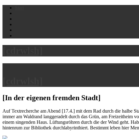
Skip
Start
to
content
[cdrwlsh]
[cdrwlsh]
[In der eigenen fremden Stadt]
Auf Textrecherche am Abend [17.4.] mit dem Rad durch die halbe Stadt
immer am Waldrand langgeradelt durch das Grün, am Freizeitheim vo
einem singenden Haus. Lüftungsröhren durch die der Wind geht. Ha
hintenrum zur Bibliothek durchlabyrinthiert. Bestimmt leben hier M