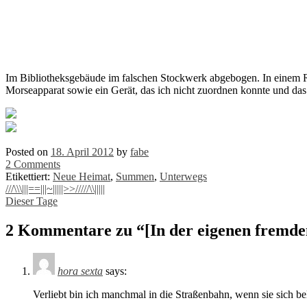
Im Bibliotheksgebäude im falschen Stockwerk abgebogen. In einem Raum
Morseapparat sowie ein Gerät, das ich nicht zuordnen konnte und das
Posted on
18. April 2012
by
fabe
2 Comments
Etikettiert:
Neue Heimat
,
Summen
,
Unterwegs
Post
///\\\|||==|||~|||||>>/////\\|||||
Dieser Tage
navigation
2 Kommentare zu “
[In der eigenen fremde
hora sexta
says:
Verliebt bin ich manchmal in die Straßenbahn, wenn sie sich b