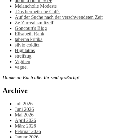
about a riot in 36 ♥
Melancholie Modeste
.Das hermetische Café.
Auf der Suche nach der verschwendeten Zeit
Ze Zurrealism Itzelf
Goncourt's Blog
Elisabeth Rank
taberna kritika
silvio colditz
Hightatras
streifzug
Vigilien
vague.
Danke an Euch alle. Ihr seid großartig!
Archive
Juli 2026
Juni 2026
Mai 2026
April 2026
März 2026
Februar 2026
Januar 2026