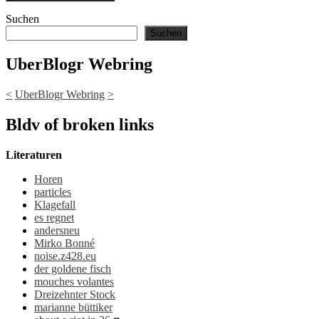
Suchen
Suchen
UberBlogr Webring
<
UberBlogr Webring
>
Bldv of broken links
Literaturen
Horen
particles
Klagefall
es regnet
andersneu
Mirko Bonné
noise.z428.eu
der goldene fisch
mouches volantes
Dreizehnter Stock
marianne büttiker