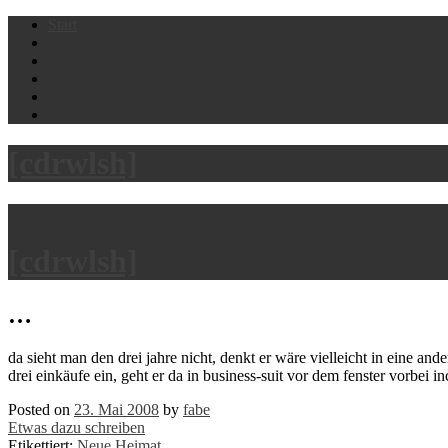
Skip
Start
to
content
[cdrwlsh]
[cdrwlsh]
…
da sieht man den drei jahre nicht, denkt er wäre vielleicht in eine and
drei einkäufe ein, geht er da in business-suit vor dem fenster vorbei 
Posted on
23. Mai 2008
by
fabe
Etwas dazu schreiben
Etikettiert:
Neue Heimat