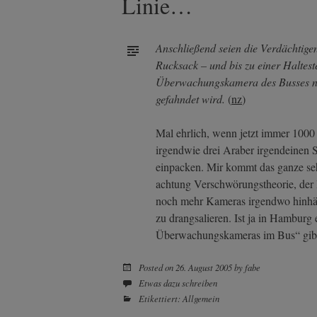
Linie…
Anschließend seien die Verdächtigen
Rucksack – und bis zu einer Halteste
Überwachungskamera des Busses na
gefahndet wird.
(
nz
)
Mal ehrlich, wenn jetzt immer 1000 
irgendwie drei Araber irgendeinen 
einpacken. Mir kommt das ganze seh
achtung Verschwörungstheorie, der
noch mehr Kameras irgendwo hinhä
zu drangsalieren. Ist ja in Hamburg
Überwachungskameras im Bus“ gibt e
Posted on
26. August 2005
by
fabe
Etwas dazu schreiben
Etikettiert:
Allgemein