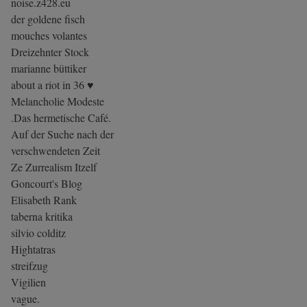
noise.z428.eu
der goldene fisch
mouches volantes
Dreizehnter Stock
marianne büttiker
about a riot in 36 ♥
Melancholie Modeste
.Das hermetische Café.
Auf der Suche nach der
verschwendeten Zeit
Ze Zurrealism Itzelf
Goncourt's Blog
Elisabeth Rank
taberna kritika
silvio colditz
Hightatras
streifzug
Vigilien
vague.