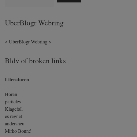
UberBlogr Webring
<
UberBlogr Webring
>
Bldv of broken links
Literaturen
Horen
particles
Klagefall
es regnet
andersneu
Mirko Bonné