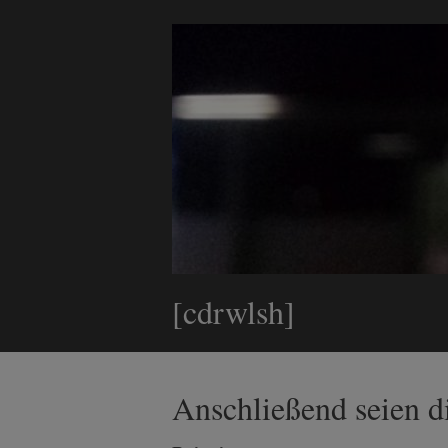
[cdrwlsh]
Anschließend seien d