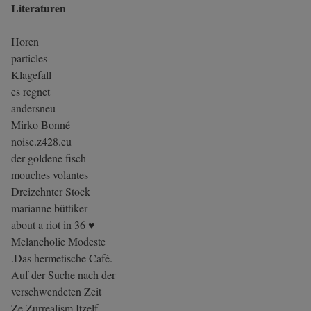
Literaturen
Horen
particles
Klagefall
es regnet
andersneu
Mirko Bonné
noise.z428.eu
der goldene fisch
mouches volantes
Dreizehnter Stock
marianne büttiker
about a riot in 36 ♥
Melancholie Modeste
.Das hermetische Café.
Auf der Suche nach der
verschwendeten Zeit
Ze Zurrealism Itzelf