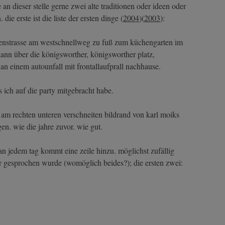
n dieser stelle gerne zwei alte traditionen oder ideen oder
ie erste ist die liste der ersten dinge (
2004
)(
2003
):
tgenstrasse am westschnellweg zu fuß zum küchengarten im
dann über die königsworther, königsworther platz,
an einem autounfall mit frontallaufprall nachhause.
as ich auf die party mitgebracht habe.
00 am rechten unteren verschneiten bildrand von karl moiks
gen. wie die jahre zuvor. wie gut.
 an jedem tag kommt eine zeile hinzu. möglichst zufällig
r gesprochen wurde (womöglich beides?); die ersten zwei: