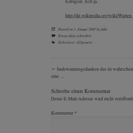
Estragon: Ach ja.
http://de.wikipedia.org/wiki/Warte
Posted on
3. Januar 2005
by
fabe
Etwas dazu schreiben
Etikettiert:
Allgemein
Post
badewannengedanken das ist wahrschein
eine …
navigation
Schreibe einen Kommentar
Deine E-Mail-Adresse wird nicht veröffentli
Kommentar
*