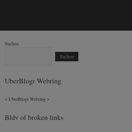
Suchen
Suchen
UberBlogr Webring
<
UberBlogr Webring
>
Bldv of broken links